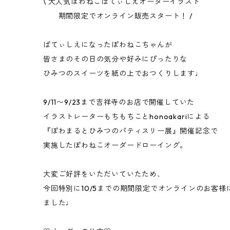
\ 大人気ぽわねこぱてぃしえオーダーイラスト
期間限定でオンライン販売スタート！ /
ぱてぃしえになったぽわねこちゃんが
皆さまのその日の気分や好みにぴったりな
ひみつのスイーツを紙の上でおつくりします♩
9/11〜9/23まで吉祥寺のお店で開催していた
イラストレーターもちもちことhonoakariによる
『ぽわまるとひみつのパティスリー展』開催記念で
実施したぽわねこオーダードローイング。
大変ご好評をいただいていたため、
今回特別に10/5までの期間限定でオンラインのお客
ました♩