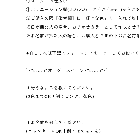
♡オーダーの仕方♡
①バリエーション欄(ふわふわ、さくさくetc…)から
②ご購入の際【備考欄】に「好きな色」と「入れて欲
※色が無記入の場合、おまかせカラーとして作成させ
※お名前が無記入の場合、ご購入者さまの下のお名前
↓宜しければ下記のフォーマットをコピーしてお使いく
ﾟ･*:.｡..｡.:*オーダースイーツ･*:.｡..｡.:*･ﾟ
＊好きなお色を教えてください。
(2色までOK！例：ピンク、茶色)
→
＊お名前を教えてください。
(ニックネームOK！例：ほのちゃん)