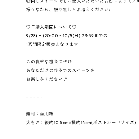
◎同じスイーツでもご記入いただいたお色によってフ
様々なため、被り無しとお考えください♩
♡ご購入期間について♡
9/28(日)20:00〜10/5(日) 23:59までの
1週間限定販売となります。
この貴重な機会にぜひ
あなただけのひみつのスイーツを
お楽しみください .*
- - - - -
素材：画用紙
大きさ：縦約10.5cm×横約14cm(ポストカードサイズ)