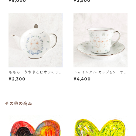
¥8,000
¥2,500
momochy特別コラボ】
イーツ
ももちーうさぎとビオラのテ
トゥインクル カップ&ソーサ
ィーバッグトレイ
ー
¥2,300
¥4,400
その他の商品