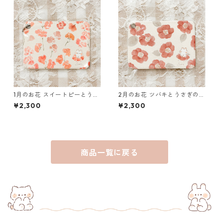
1月のお花 スイートピーとうさ
2月のお花 ツバキとうさぎのパ
ぎのパスケース
スケース
¥2,300
¥2,300
商品一覧に戻る