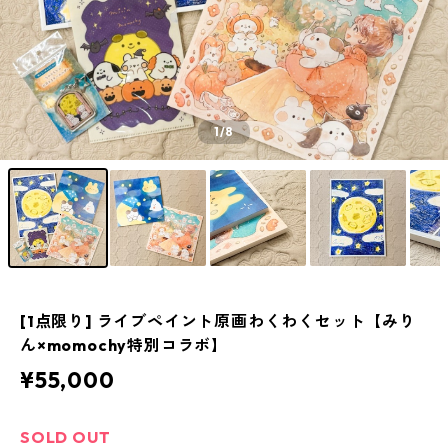
1
/8
[1点限り] ライブペイント原画わくわくセット【みり
ん×momochy特別コラボ】
¥55,000
SOLD OUT