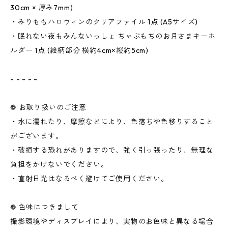
30cm × 厚み7mm)
・みりももハロウィンのクリアファイル 1点 (A5サイズ)
・眠れない夜もみんないっしょ ちゃぷもちのお月さまキーホ
ルダー 1点 (絵柄部分 横約4cm×縦約5cm)
ㅤㅤㅤ
- - - - -
❁ お取り扱いのご注意
・水に濡れたり、摩擦などにより、色落ちや色移りすること
がございます。
・破損する恐れがありますので、強く引っ張ったり、無理な
負担をかけないでください。
・直射日光はなるべく避けてご使用ください。
❁ 色味につきまして
撮影環境やディスプレイにより、実物のお色味と異なる場合