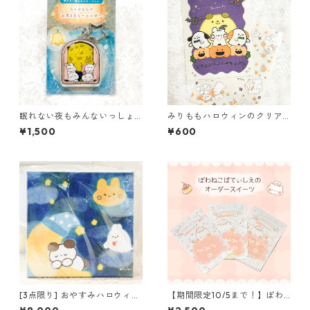
眠れない夜もみんないっしょ
みりももハロウィンのクリア
ちゃぷもちのお月さまキーホ
ファイル【みりん×momochy
¥1,500
¥600
ルダー【みりん×momochy特
特別コラボ】
別コラボ】
[3点限り] おやすみハロウィン
【期間限定10/5まで！】ぽわ
キャンバスプリント【みりん×
ねこぱてぃしえのオーダース