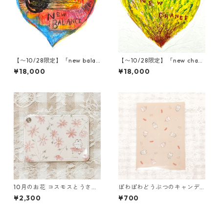
【〜10/28限定】「new balan
【〜10/28限定】「new chanc
ce」木村タカヒロ原画
e」木村タカヒロ原画
¥18,000
¥18,000
10月のお花 コスモスとうさぎ
ぽわぽわどうぶつのキャンデ
のパスケース
ィクリアファイル
¥2,300
¥700