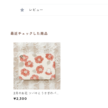
レビュー
最近チェックした商品
2月のお花 ツバキとうさぎのパス
ケース
¥2,300