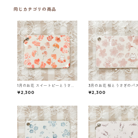
同じカテゴリの商品
1月のお花 スイートピーとうさぎ
3月のお花 桜とうさぎのパ
のパスケース
ス
¥2,300
¥2,300