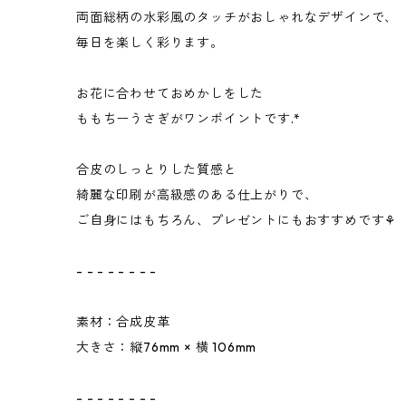
両面総柄の水彩風のタッチがおしゃれなデザインで、
毎日を楽しく彩ります。
ㅤㅤㅤ
お花に合わせておめかしをした
ももちーうさぎがワンポイントです.*
ㅤㅤㅤ
合皮のしっとりした質感と
綺麗な印刷が高級感のある仕上がりで、
ご自身にはもちろん、プレゼントにもおすすめです⚘
- - - - - - - -
素材：合成皮革
大きさ：縦76mm × 横 106mm
- - - - - - - -