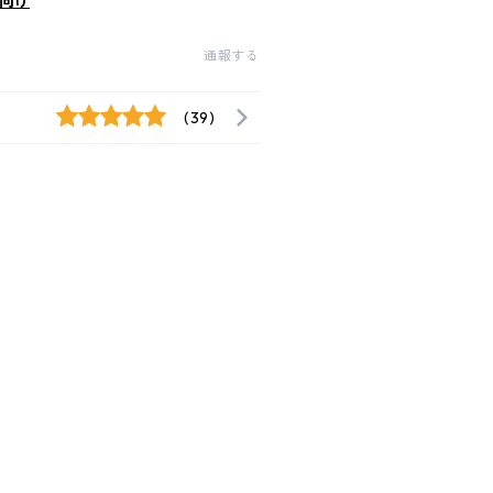
向け
通報する
(39)