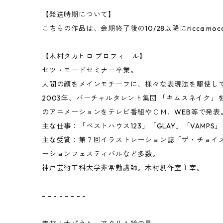
ㅤㅤㅤ
【発送時期について】
こちらの作品は、会期終了後の10/28以降にricca m
ㅤㅤㅤ
【木村タカヒロ プロフィール】
セツ・モードセミナー卒業。
人間の顔をメインモチーフに、様々な表現法を駆使し
2003年、バーチャルタレント集団 「キムスネイク
のアニメーションをテレビ番組やＣＭ、WEB等で発表
主な仕事：「ベストハウス123」「GLAY」「VAMPS
主な受賞：第７回イラストレーション誌「ザ・チョイ
ーションフェスティバルなど多数。
神戸芸術工科大学非常勤講師。木村創作室主宰。
ㅤㅤㅤ
- - - - - - - -