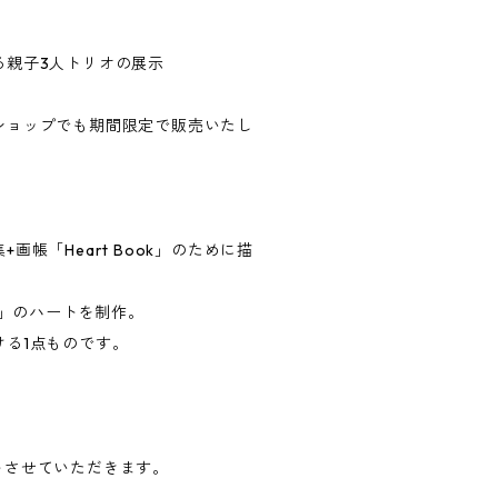
る親子3人トリオの展示
ショップでも期間限定で販売いたし
帳「Heart Book」のために描
〇」のハートを制作。
る1点ものです。
ントさせていただきます。