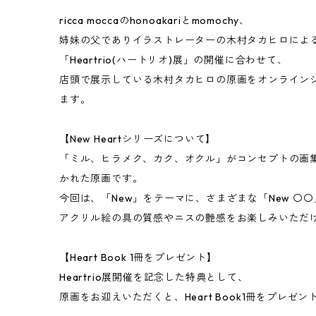
ricca moccaのhonoakariとmomochy、
姉妹の父でありイラストレーターの木村タカヒロによ
「Heartrio(ハートリオ)展」の開催に合わせて、
店頭で展示している木村タカヒロの原画をオンライン
ます。
ㅤㅤㅤ
【New Heartシリーズについて】
「ミル、ヒラメク、カク、オクル」がコンセプトの画集+画
かれた原画です。
今回は、「New」をテーマに、さまざまな「New 〇
アクリル絵の具の質感やニスの艶感をお楽しみいただけ
ㅤㅤㅤ
【Heart Book 1冊をプレゼント】
Heartrio展開催を記念した特典として、
原画をお迎えいただくと、Heart Book1冊をプレゼ