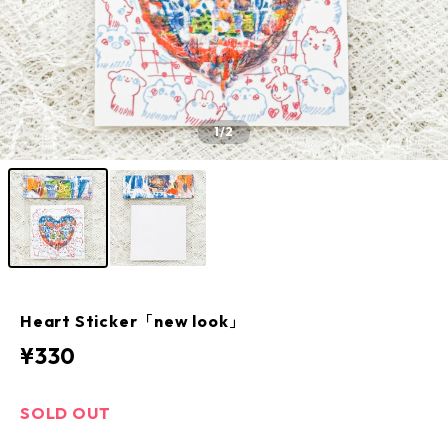
1
/2
Heart Sticker「new look」
¥330
SOLD OUT