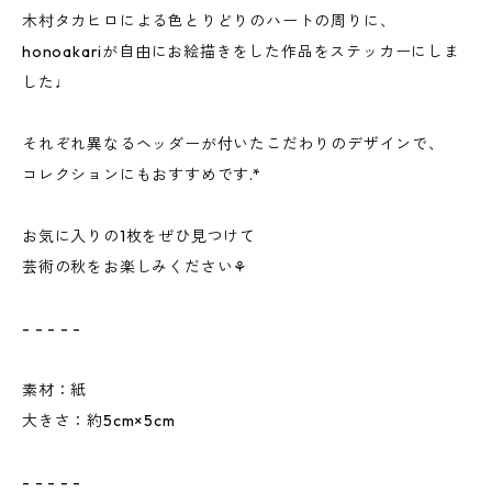
木村タカヒロによる色とりどりのハートの周りに、
honoakariが自由にお絵描きをした作品をステッカーにしま
した♩
ㅤㅤㅤ
それぞれ異なるヘッダーが付いたこだわりのデザインで、
コレクションにもおすすめです.*
ㅤㅤㅤㅤㅤㅤ
お気に入りの1枚をぜひ見つけて
芸術の秋をお楽しみください⚘
- - - - -
素材：紙
大きさ：約5cm×5cm
- - - - -