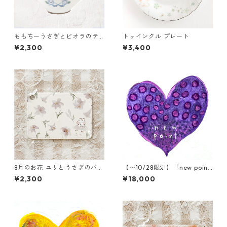
ももちーうさぎとビオラのテ
トゥインクル プレート
ィーバッグトレイ
¥2,300
¥3,400
8月のお花 ユリとうさぎのパス
【〜10/28限定】「new poin
ケース
t」木村タカヒロ原画
¥2,300
¥18,000