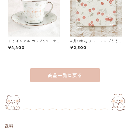
トゥインクル カップ&ソーサ
4月のお花 チューリップとう
ー
さぎのパスケース
¥4,400
¥2,300
商品一覧に戻る
送料