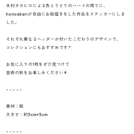
木村タカヒロによる色とりどりのハートの周りに、
honoakariが自由にお絵描きをした作品をステッカーにしま
した♩
ㅤㅤㅤ
それぞれ異なるヘッダーが付いたこだわりのデザインで、
コレクションにもおすすめです.*
ㅤㅤㅤㅤㅤㅤ
お気に入りの1枚をぜひ見つけて
芸術の秋をお楽しみください⚘
- - - - -
素材：紙
大きさ：約5cm×5cm
- - - - -