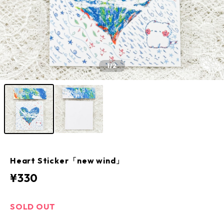
1
/2
Heart Sticker「new wind」
¥330
SOLD OUT