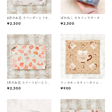
6月のお花 ラベンダーとうさぎ
ぽわねこ ネモフィラポーチ
のパスケース
¥2,300
¥2,300
1月のお花 スイートピーとうさ
リッカモッカティータイム ハ
ぎのパスケース
ンカチ
¥2,300
¥900