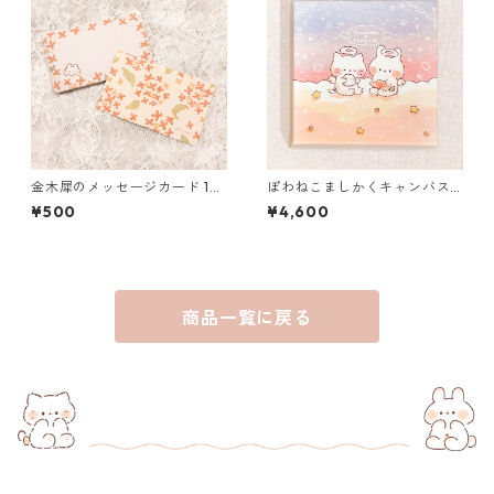
金木犀のメッセージカード 15
ぽわねこましかくキャンバス
枚入り
プリント（天使）
¥500
¥4,600
商品一覧に戻る