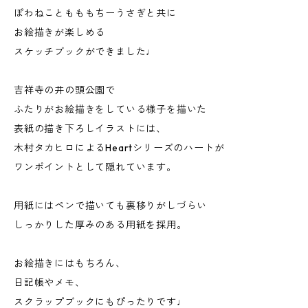
ぽわねこともももちーうさぎと共に
お絵描きが楽しめる
スケッチブックができました♩
ㅤㅤㅤ
吉祥寺の井の頭公園で
ふたりがお絵描きをしている様子を描いた
表紙の描き下ろしイラストには、
木村タカヒロによるHeartシリーズのハートが
ワンポイントとして隠れています。
ㅤㅤㅤ
用紙にはペンで描いても裏移りがしづらい
しっかりした厚みのある用紙を採用。
ㅤㅤㅤ
お絵描きにはもちろん、
日記帳やメモ、
スクラップブックにもぴったりです♩