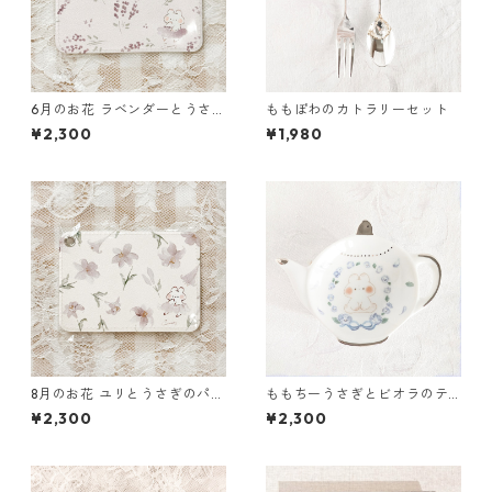
6月のお花 ラベンダーとうさぎ
ももぽわのカトラリーセット
のパスケース
¥2,300
¥1,980
8月のお花 ユリとうさぎのパス
ももちーうさぎとビオラのテ
ケース
ィーバッグトレイ
¥2,300
¥2,300