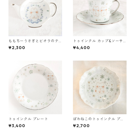
ももちーうさぎとビオラのテ
トゥインクル カップ&ソーサ
ィーバッグトレイ
ー
¥2,300
¥4,400
トゥインクル プレート
ぽわねこのトゥインクル プチ
プレート
¥3,400
¥2,700