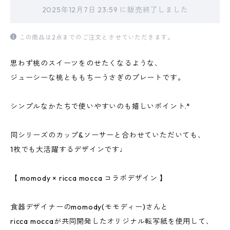
2025年12月7日 23:59 に販売終了しました
この商品は2点までのご注文とさせていただきます。
思わず桃のスイーツをのせたくなるような、
ジューシーな桃とももちーうさぎのプレートです。
ㅤㅤㅤ
シンプルなかたちで使いやすいのも嬉しいポイント.*
ㅤㅤㅤㅤㅤㅤ
同シリーズのカップ&ソーサーと合わせていただいても、
1枚でも大活躍するデザインです♩
【 momody × ricca mocca コラボデザイン 】
食器デザイナーのmomody(モモディー)さんと
ricca moccaが共同開発したオリジナル転写紙を使用して、