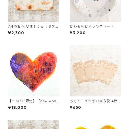
7月のお花 ひまわりとうさぎの
ぽわももビオラのプレート
パスケース
¥2,300
¥3,200
【〜10/28限定】「new worl
ももちーうさぎのぽち袋 4枚
d」木村タカヒロ原画
セット
¥18,000
¥650