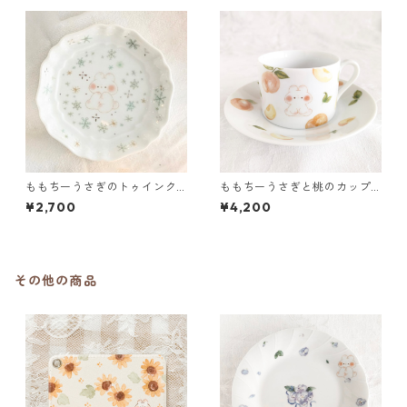
ももちーうさぎのトゥインク
ももちーうさぎと桃のカップ&
ル プチプレート
ソーサー
¥2,700
¥4,200
その他の商品