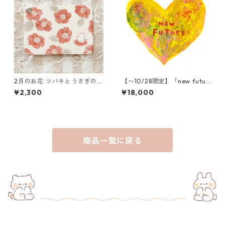
2月のお花 ツバキとうさぎのパ
【〜10/28限定】「new futur
スケース
e」木村タカヒロ原画
¥2,300
¥18,000
商品一覧に戻る