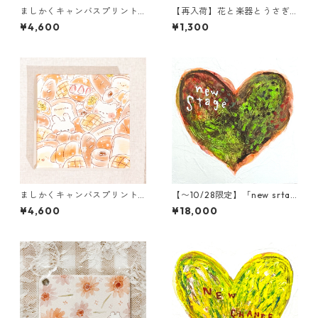
ましかくキャンバスプリント
【再入荷】花と楽器とうさぎ
（ねこだらけ）
アクリルキーホルダー
¥4,600
¥1,300
ましかくキャンバスプリント
【〜10/28限定】「new srtag
（ぱん）
e」木村タカヒロ原画
¥4,600
¥18,000