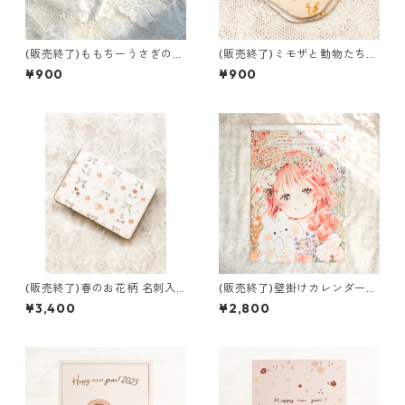
(販売終了)ももちーうさぎのキ
(販売終了)ミモザと動物たち
ャンディーキーホルダー
ミニタオル
¥900
¥900
(販売終了)春のお花柄 名刺入
(販売終了)壁掛けカレンダー2
れ
025
¥3,400
¥2,800