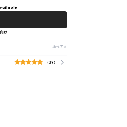
vailable
向け
通報する
(39)