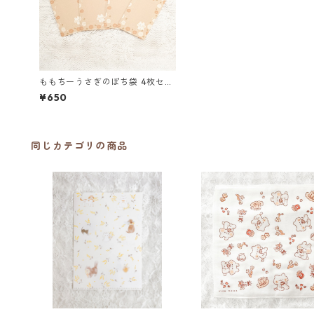
ももちーうさぎのぽち袋 4枚セッ
ト
¥650
同じカテゴリの商品