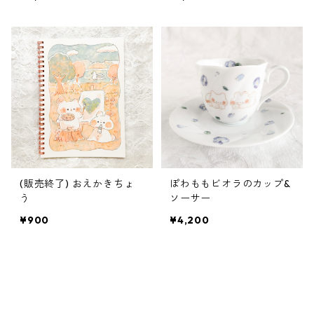
(販売終了) おえかきちょ
ぽわももビオラのカップ&
う
ソーサー
¥900
¥4,200
SOLD OUT
SOLD OUT
キーワードから探す